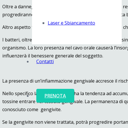
Oltre a danneggiare i nostri denti, la placca dentale sarà re
progrediranno con estrema rapidità in presenza di placca b
Laser e Sbiancamento
Altro aspetto fondamentale da tenere presente è quello che
I batteri, oltre a rilasciare sostanze acide producono tossi
organismo. La loro presenza nel cavo orale causerà l’insor
influenzerà il benessere generale del soggetto.
Contatti
La presenza di un’infiammazione gengivale accresce il rischi
Nello specifico la placca batterica ha la tendenza ad accum
PRENOTA
tossine entrare nel tessuto gengivale. La permanenza di q
conosciuto come
gengivite.
Se la gengivite non viene trattata, potrà progredire portan