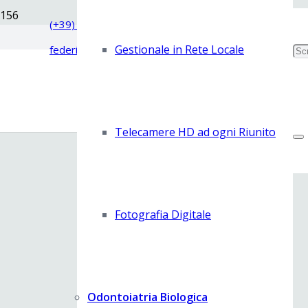
(+39) 011.67.60.80
Gestionale in Rete Locale
federico.palermo@tin.it
Telecamere HD ad ogni Riunito
Fotografia Digitale
Odontoiatria Biologica