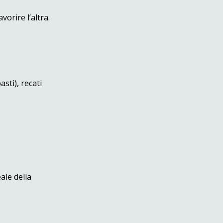
orire l’altra.
sti), recati
ale della