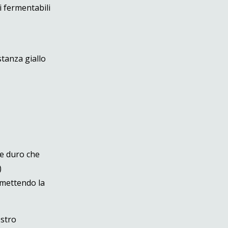
i fermentabili
stanza giallo
 e duro che
)
omettendo la
ostro