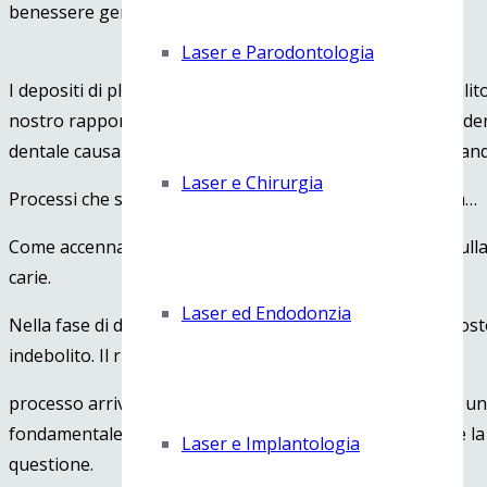
benessere generale.
Laser e Parodontologia
I depositi di placca, infatti, comportano: l’insorgenza di al
nostro rapportarci con gli altri), ingiallimento dei nostri d
dentale causando macchie, decalcificazioni, carie e rischiand
Laser e Chirurgia
Processi che si innescano in presenza di placca batterica…
Come accennavo la permanenza della placca batterica sulla 
carie.
Laser ed Endodonzia
Nella fase di demineralizzazione, lo smalto dentale (esposto
indebolito. Il rischio è quello che tale
processo arrivi ad attaccare la dentina dando origine ad una
fondamentale l’intervento odontoiatrico, per evitare che la c
Laser e Implantologia
questione.