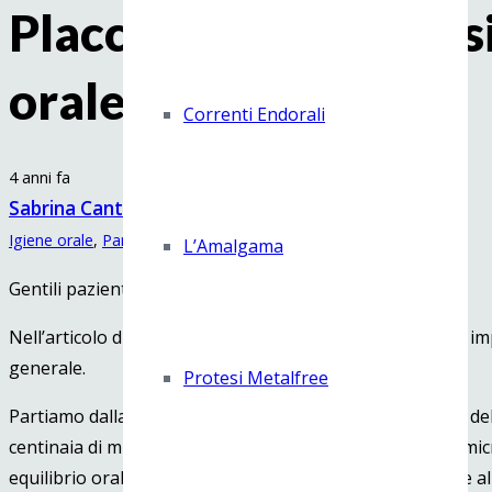
Placca batterica, toss
orale.
Correnti Endorali
4 anni fa
Sabrina Cantarelli
Igiene orale
,
Parodontologia
L’Amalgama
Gentili pazienti bentrovati.
Nell’articolo di questa settimana si parlerà di quanto sia i
generale.
Protesi Metalfree
Partiamo dalla definizione di placca batterica. All’interno 
centinaia di migliaia) batteri che compongono il nostro mic
equilibrio orale, in quanto contribuiscono positivamente a