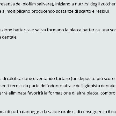
esenza del biofilm salivare), iniziano a nutrirsi degli zuccher
i e si moltiplicano producendo sostanze di scarto e residui.
erazione batterica e saliva formano la placca batterica: una so
e dentale.
di calcificazione diventando tartaro (un deposito più scuro
enti tecnici da parte dell’odontoiatra e dell’igienista dentale
verrà eliminata favorirà la formazione di altra placca, compr
ma di tutto
danneggia la salute orale e, di conseguenza il n