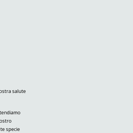
nostra salute
intendiamo
nostro
te specie