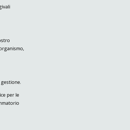
ivali
ostro
o organismo,
 gestione.
ce per le
ammatorio