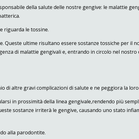
sponsabile della salute delle nostre gengive: le malattie geng
atterica.
 riguarda le tossine.
ne. Queste ultime risultano essere sostanze tossiche per il n
genza di malattie gengivali e, entrando in circolo nel nostr
o di altre gravi complicazioni di salute e ne peggiora la loro
ularsi in prossimità della linea gengivale,rendendo più sempli
ueste sostanze irriterà le gengive, causando uno stato infi
do alla parodontite.