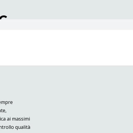
C
sempre
nte,
ica ai massimi
trollo qualità