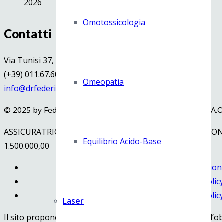
2026
Omotossicologia
Contatti
Via Tunisi 37, 10134 Torino
(+39) 011.67.60.80
Omeopatia
info@drfedericopalermo.it
© 2025 by Federico Palermo – PIVA 05858230013-Iscriz. A.
ASSICURATRICE MILANESE COMPAGNIA DI ASSICURAZIONI S.P
Equilibrio Acido-Base
1.500.000,00
Termini e condizion
Cookies Polic
Privacy Polic
Laser
Il sito propone contenuti a solo scopo informativo, con l’ob