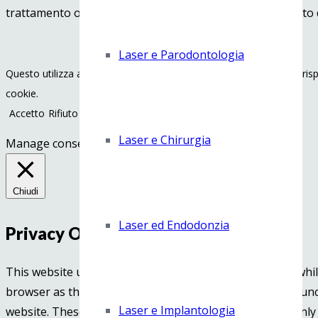
trattamento o sostituire la visita specialistica o il rapporto
Laser e Parodontologia
Questo utilizza anche cookie installati da terze parti autorizzate, ris
cookie.
Accetto
Rifiuto
Impostazioni
Informazioni
Laser e Chirurgia
Manage consent
Chiudi
Laser ed Endodonzia
Privacy Overview
This website uses cookies to improve your experience whil
browser as they are essential for the working of basic fun
Laser e Implantologia
website. These cookies will be stored in your browser only