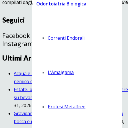
compilati dagli stessi pazienti, la
Società Italiana di Parodont
Odontoiatria Biologica
Seguici
Facebook
Correnti Endorali
Instagram
Ultimi Articoli
L’Amalgama
Acqua e limone al mattino: elisir di benessere… o
nemico dei denti?
Agosto 7, 2026
Estate, bibite fresche e sorrisi sani: cosa c’è da sapere
su bevande gassate, energy drink e cocktail
Luglio
31, 2026
Protesi Metalfree
Gravidanza e salute orale: perché il benessere della
bocca è importante anche per il bambino.
Luglio 24,