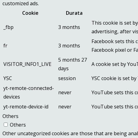
customized ads.
Cookie
Durata
This cookie is set 
_fbp
3 months
advertising, after vi
Facebook sets this 
fr
3 months
Facebook pixel or Fa
5 months 27
VISITOR_INFO1_LIVE
A cookie set by You
days
YSC
session
YSC cookie is set b
yt-remote-connected-
never
YouTube sets this c
devices
yt-remote-device-id
never
YouTube sets this c
Others
Others
Other uncategorized cookies are those that are being analy