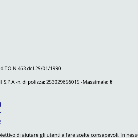
Od.TO N.463 del 29/01/1990
.A.-n. di polizza: 253029656015 -Massimale: €
i
y
y
iettivo di aiutare gli utenti a fare scelte consapevoli. In ne