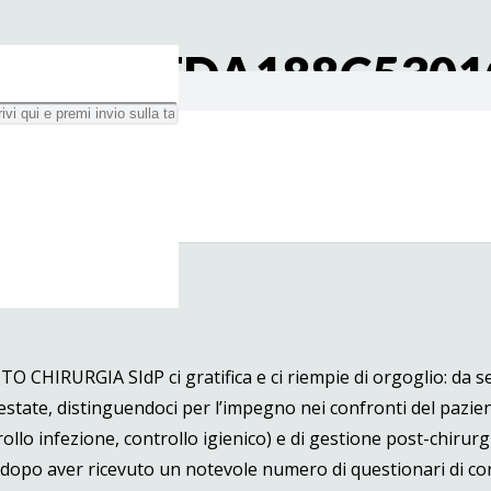
8-80F9-FDA188C5301
 CHIRURGIA SIdP ci gratifica e ci riempie di orgoglio: da 
restate, distinguendoci per l’impegno nei confronti del pazie
lo infezione, controllo igienico) e di gestione post-chirurg
e dopo aver ricevuto un notevole numero di questionari di con