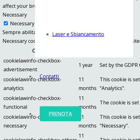
affect your browsing experience.
Necessary
Necessary
Sempre abilitato
Laser e Sbiancamento
Necessary cookies are absolutely essential for the website
Cookie
Durata
cookielawinfo-checkbox-
1 year
Set by the GDPR C
advertisement
Contatti
cookielawinfo-checkbox-
11
This cookie is se
analytics
months
"Analytics".
cookielawinfo-checkbox-
11
The cookie is set
functional
months
PRENOTA
cookielawinfo-checkbox-
11
This cookie is se
necessary
months
"Necessary".
11