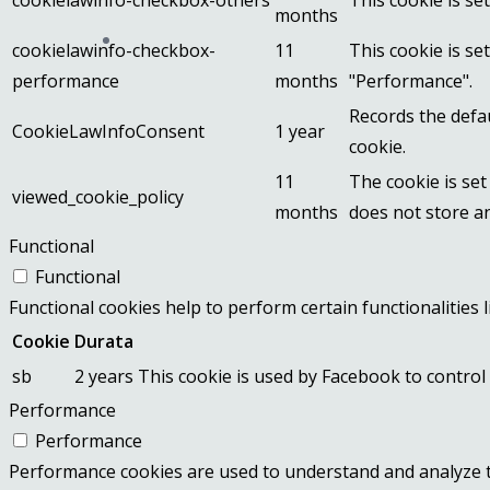
cookielawinfo-checkbox-others
This cookie is se
months
cookielawinfo-checkbox-
11
This cookie is se
performance
months
"Performance".
Records the defau
CookieLawInfoConsent
1 year
cookie.
11
The cookie is set
viewed_cookie_policy
months
does not store a
Functional
Functional
Functional cookies help to perform certain functionalities 
Cookie
Durata
sb
2 years
This cookie is used by Facebook to control 
Performance
Performance
Performance cookies are used to understand and analyze the